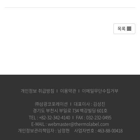
목록
개인정보 취급방침
이용약관
이메일무단수집거부
㈜삼광코포레이션
대표이사 : 김성진​
경기도 부천시 부일로 734 백강빌딩 601호
TEL : +82-32-342-4140
FAX : 032-232-0495
E-MAIL : webmaster@thermolabel.com​
개인정보관리책임자 : 남정현
사업자번호 : 463-88-00418