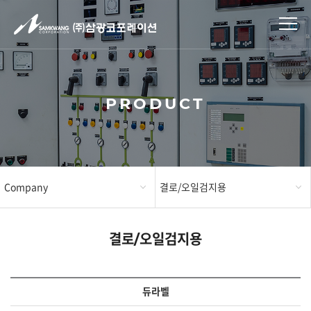
PRODUCT​
Company
결로/오일검지용​
Product​
온도관리용​
결로/오일검지용​
Business
식품살균관리용​
듀라벨