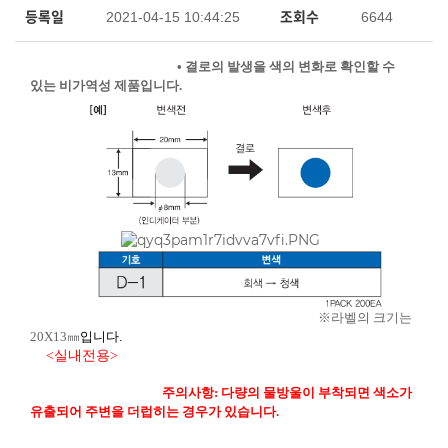
Contact
자외선 관리용​
등록일
조회수
2021-04-15 10:44:25
6644
콜드체인관리용​
• 결로의 발생을 색의 변화로 확인할 수
있는 비가역성 제품입니다.
특별주문제작형​
※라벨의 크기는
20
X13
㎜
입니다.
<실내전용>
주의사항: 다량의 물방울이 부착되면 색소가
유출되어 주변을 더럽히는 경우가 있습니다.